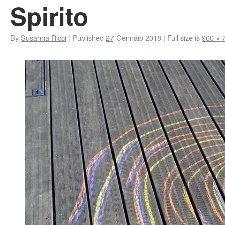
Spirito
By
Susanna Ricci
|
Published
27 Gennaio 2018
|
Full size is
960 × 