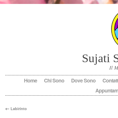
Sujati 
Il 
Home
Chi Sono
Dove Sono
Contatt
Appuntam
←
Labirinto