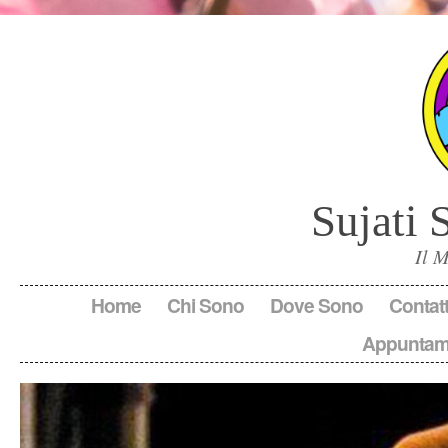
Sujati 
Il 
Home
Chi Sono
Dove Sono
Contatt
Appuntam