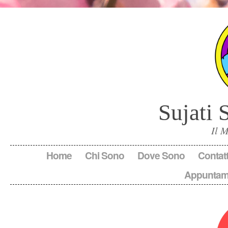
Sujati 
Il 
Home
Chi Sono
Dove Sono
Contatt
Appuntam