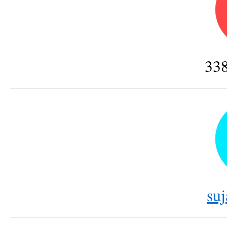
33
suj