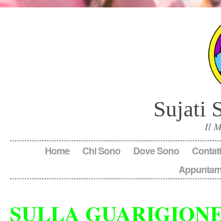
Sujati 
Il 
Home
Chi Sono
Dove Sono
Contatt
Appuntam
SULLA GUARIGION