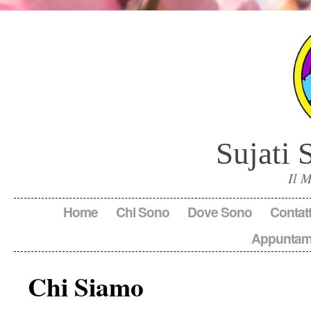
Sujati 
Il 
Home
Chi Sono
Dove Sono
Contatt
Appuntam
Chi Siamo