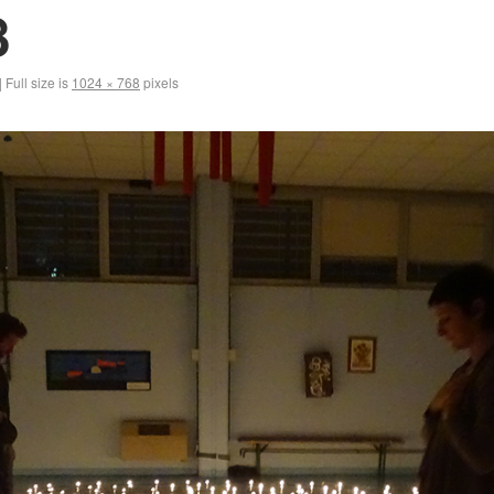
8
|
Full size is
1024 × 768
pixels