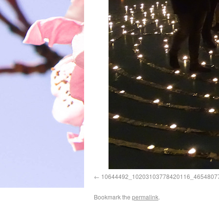
10644492_10203103778420116_4654807
Bookmark the
permalink
.