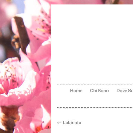
Home
Chi Sono
Dove S
←
Labirinto