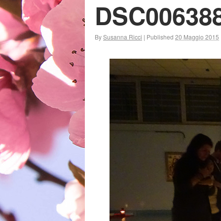
DSC00638
By
Susanna Ricci
|
Published
20 Maggio 2015