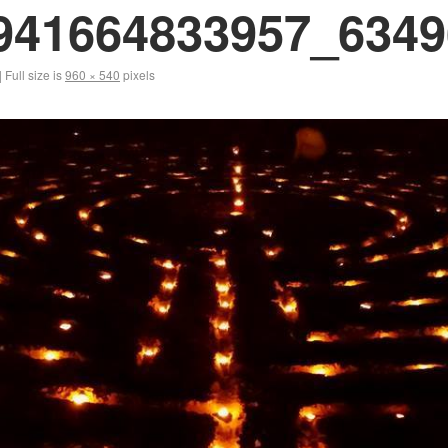
941664833957_6349
|
Full size is
960 × 540
pixels