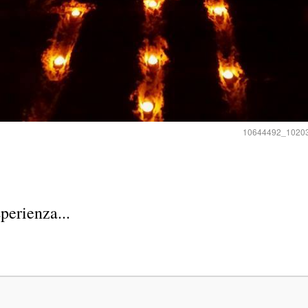
10644492_1020
perienza...