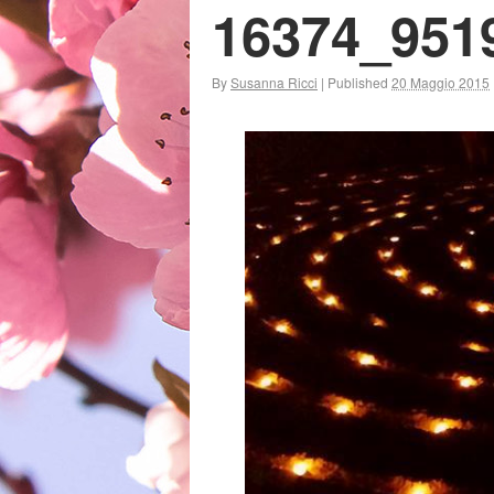
16374_951
By
Susanna Ricci
|
Published
20 Maggio 2015