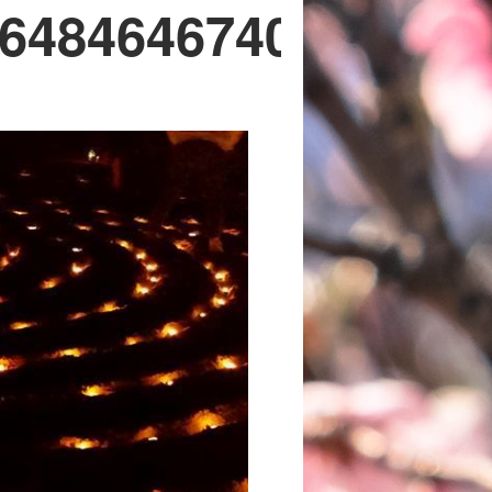
648464674021136_