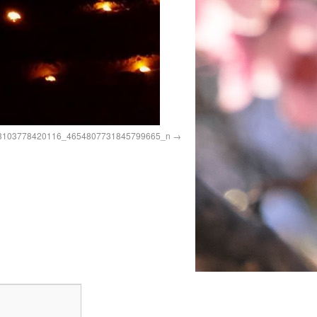
3103778420116_4654807731845799665_n