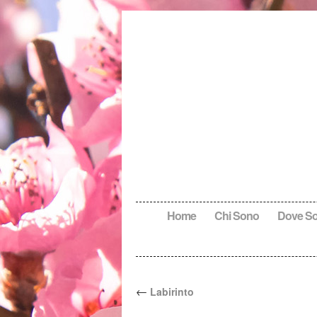
Home
Chi Sono
Dove S
←
Labirinto